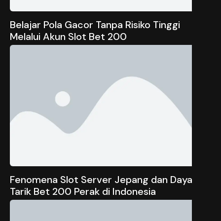
Belajar Pola Gacor Tanpa Risiko Tinggi
Melalui Akun Slot Bet 200
Fenomena Slot Server Jepang dan Daya
Tarik Bet 200 Perak di Indonesia