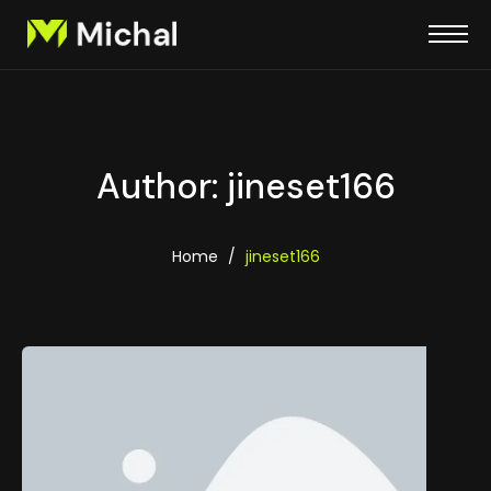
Author: jineset166
Home
/
jineset166