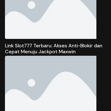
Link Slot777 Terbaru: Akses Anti-Blokir dan
Cepat Menuju Jackpot Maxwin