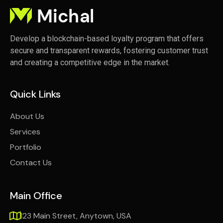
Develop a blockchain-based loyalty program that offers
secure and transparent rewards, fostering customer trust
and creating a competitive edge in the market.
Quick Links
About Us
Services
Portfolio
Contact Us
Main Office
123 Main Street, Anytown, USA