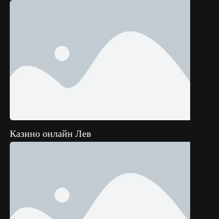
Казино онлайн Лев