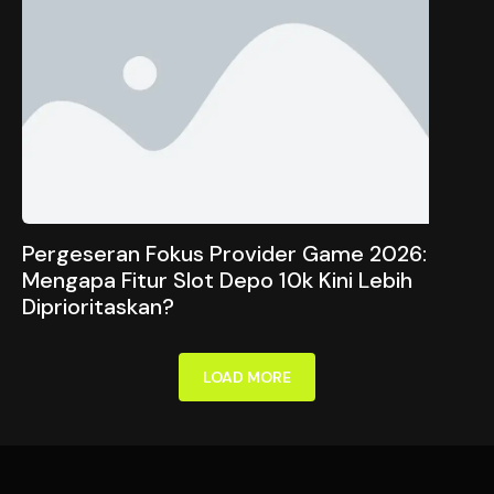
Pergeseran Fokus Provider Game 2026:
Mengapa Fitur Slot Depo 10k Kini Lebih
Diprioritaskan?
LOAD MORE